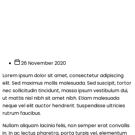
Latte Art Tutorial – How to
Pour a Leaves
26 November 2020
Lorem ipsum dolor sit amet, consectetur adipiscing
elit. Sed maximus mollis malesuada. Sed suscipit, tortor
nec sollicitudin tincidunt, massa ipsum vestibulum dui,
ut mattis nisl nibh sit amet nibh. Etiam malesuada
neque vel elit auctor hendrerit. Suspendisse ultricies
rutrum faucibus.
Nullam aliquam lacinia felis, non semper erat convallis
in. In ac lectus pharetra, porta turpis vel, elementum