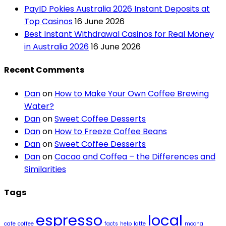
PayID Pokies Australia 2026 Instant Deposits at
Top Casinos
16 June 2026
Best Instant Withdrawal Casinos for Real Money
in Australia 2026
16 June 2026
Recent Comments
Dan
on
How to Make Your Own Coffee Brewing
Water?
Dan
on
Sweet Coffee Desserts
Dan
on
How to Freeze Coffee Beans
Dan
on
Sweet Coffee Desserts
Dan
on
Cacao and Coffea – the Differences and
Similarities
Tags
espresso
local
cafe
coffee
facts
help
latte
mocha